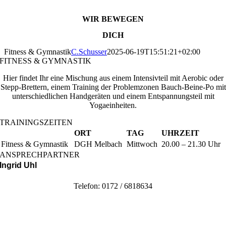
WIR BEWEGEN
DICH
Fitness & Gymnastik
C.Schusser
2025-06-19T15:51:21+02:00
FITNESS & GYMNASTIK
Hier findet Ihr eine Mischung aus einem Intensivteil mit Aerobic oder
Stepp-Brettern, einem Training der Problemzonen Bauch-Beine-Po mit
unterschiedlichen Handgeräten und einem Entspannungsteil mit
Yogaeinheiten.
TRAININGSZEITEN
ORT
TAG
UHRZEIT
Fitness & Gymnastik
DGH Melbach
Mittwoch
20.00 – 21.30 Uhr
ANSPRECHPARTNER
Ingrid Uhl
Telefon: 0172 / 6818634