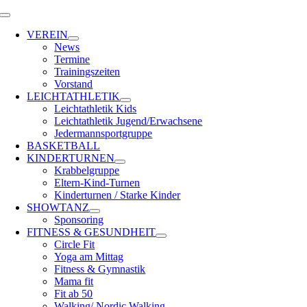
Zum
Toggle
Inhalt
Navigation
VEREIN
springen
News
Termine
Trainingszeiten
Vorstand
LEICHTATHLETIK
Leichtathletik Kids
Leichtathletik Jugend/Erwachsene
Jedermannsportgruppe
BASKETBALL
KINDERTURNEN
Krabbelgruppe
Eltern-Kind-Turnen
Kinderturnen / Starke Kinder
SHOWTANZ
Sponsoring
FITNESS & GESUNDHEIT
Circle Fit
Yoga am Mittag
Fitness & Gymnastik
Mama fit
Fit ab 50
Walking/ Nordic Walking