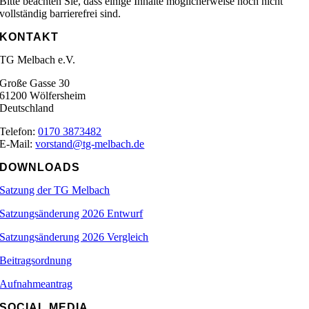
Bitte beachten Sie, dass einige Inhalte möglicherweise noch nicht
vollständig barrierefrei sind.
KONTAKT
TG Melbach e.V.
Große Gasse 30
61200 Wölfersheim
Deutschland
Telefon:
0170 3873482
E-Mail:
vorstand@tg-melbach.de
DOWNLOADS
Satzung der TG Melbach
Satzungsänderung 2026 Entwurf
Satzungsänderung 2026 Vergleich
Beitragsordnung
Aufnahmeantrag
SOCIAL MEDIA