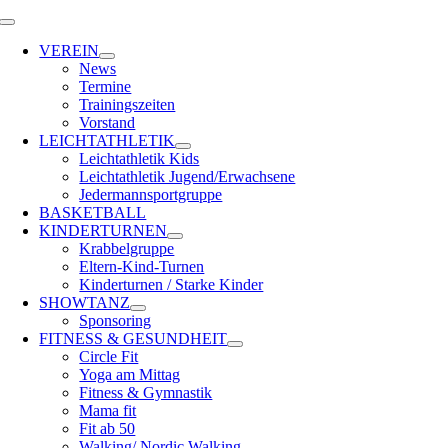
Zum
Toggle
Inhalt
Navigation
VEREIN
springen
News
Termine
Trainingszeiten
Vorstand
LEICHTATHLETIK
Leichtathletik Kids
Leichtathletik Jugend/Erwachsene
Jedermannsportgruppe
BASKETBALL
KINDERTURNEN
Krabbelgruppe
Eltern-Kind-Turnen
Kinderturnen / Starke Kinder
SHOWTANZ
Sponsoring
FITNESS & GESUNDHEIT
Circle Fit
Yoga am Mittag
Fitness & Gymnastik
Mama fit
Fit ab 50
Walking/ Nordic Walking