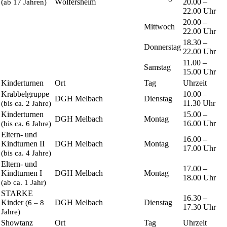
(
Wölfersheim
20.00 –
ab 17 Jahren)
22.00 Uhr
20.00 –
Mittwoch
22.00 Uhr
18.30 –
Donnerstag
22.00 Uhr
11.00 –
Samstag
15.00 Uhr
Kinderturnen
Ort
Tag
Uhrzeit
Krabbelgruppe
10.00 –
DGH Melbach
Dienstag
11.30 Uhr
(bis ca. 2 Jahre)
Kinderturnen
15.00 –
DGH Melbach
Montag
16.00 Uhr
(bis ca. 6 Jahre)
Eltern- und
16.00 –
Kindturnen II
DGH Melbach
Montag
17.00 Uhr
(bis ca. 4 Jahre)
Eltern- und
17.00 –
Kindturnen I
DGH Melbach
Montag
18.00 Uhr
(ab ca. 1 Jahr)
STARKE
16.30 –
Kinder
DGH Melbach
Dienstag
(6 – 8
17.30 Uhr
Jahre)
Showtanz
Ort
Tag
Uhrzeit