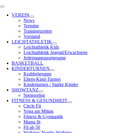
Zum
Toggle
Inhalt
Navigation
VEREIN
springen
News
Termine
Trainingszeiten
Vorstand
LEICHTATHLETIK
Leichtathletik Kids
Leichtathletik Jugend/Erwachsene
Jedermannsportgruppe
BASKETBALL
KINDERTURNEN
Krabbelgruppe
Eltern-Kind-Turnen
Kinderturnen / Starke Kinder
SHOWTANZ
Sponsoring
FITNESS & GESUNDHEIT
Circle Fit
Yoga am Mittag
Fitness & Gymnastik
Mama fit
Fit ab 50
Walking/ Nordic Walking