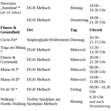
Showtanz
18.00 –
„Sunshine“*
DGH Melbach
Montag
19.30 Uhr
(ab 16 Jahre)
18.00 –
DGH Melbach
Donnerstag
21.30 Uhr
Fitness &
Ort
Tag
Uhrzeit
Gesundheit
19.30 –
Circle-Fit*
Singberghalle/Wölfersheim
Dienstag
21.15 Uhr
Yoga am Mittag
13.30 –
DGH Melbach
Mittwoch
*
14.30 Uhr
Fitness &
20.00 –
DGH Melbach
Mittwoch
Gymnastik
21.30 Uhr
09.00 –
Mama fit I*
DGH Melbach
Mittwoch
10.00 Uhr
10.00 –
Mama fit II*
DGH Melbach
Mittwoch
11.00 Uhr
09.00 –10.30
Fit ab 50 *
DGH Melbach
Freitag
Uhr
9.30 Uhr
Walking /
Treffen Spielplatz am
Montag
und nach
Nordic-Walking
Sportplatz Melbach
Vereinbarung