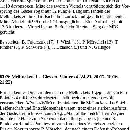
Atzbacher die Spielkontrolle übernahmen und im ersten Viertel auf
11:19 davonzogen. Mitte des zweiten Viertels vergrößerte sich der Vor­
sprung des Gastes sogar auf 12 Punkte. Langsam fanden die
Melbuckets zu ihrer Treffsicherheit zurück und gestalteten die beiden
Mittel-Viertel mit 9:9 und 21:21 ausgeglichen. Eine Aufholjagd mit
13:8 im letzten Viertel hat am Ende nicht für einen Sieg der MB2
gereicht.
Es spielten: B. Fujarczuk (17), J. Wieth (13), P. Mörschel (13), T.
Pinther (5), P. Schwiete (4), T. Dzialach (3) und N. Gallegos.
83:76 Melbuckets 1 – Giessen Pointers 4 (24:21, 20:17, 18:16,
21:22)
Ein packendes Duell, in dem sich die Melbuckets 1 gegen die Gießen
Pointers 4 mit 83:76 durchsetzten. Mit beeindruckenden zwölf
verwandelten 3-Punkt-Würfen dominierten die Melbuckets das Spiel.
Leidenschaft und Entschlossenheit waren, trotz eines starken Auftritts
der Gäste, der Schlüssel zum Sieg. „Man of the match“ Ben Wagner
brachte die Halle zum Szenenapplaus: Ihm gelang es je einen 3-
Punktewurf und 2-Punktewurf zum Ende eines Viertels zu erzielen.
Für ein Novum sorgte P. Mörschel, der nach einem Defensiv-Rebound