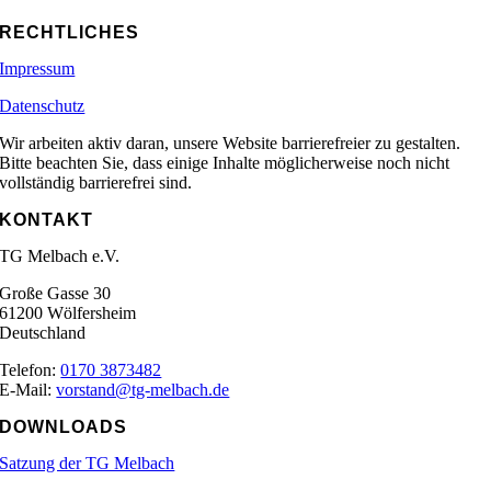
RECHTLICHES
Impressum
Datenschutz
Wir arbeiten aktiv daran, unsere Website barrierefreier zu gestalten.
Bitte beachten Sie, dass einige Inhalte möglicherweise noch nicht
vollständig barrierefrei sind.
KONTAKT
TG Melbach e.V.
Große Gasse 30
61200 Wölfersheim
Deutschland
Telefon:
0170 3873482
E-Mail:
vorstand@tg-melbach.de
DOWNLOADS
Satzung der TG Melbach