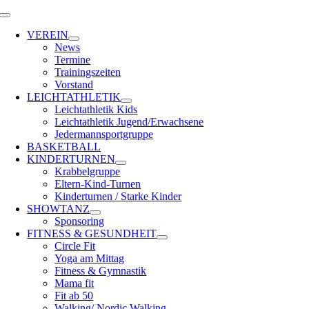
Zum
Toggle
Inhalt
Navigation
VEREIN
springen
News
Termine
Trainingszeiten
Vorstand
LEICHTATHLETIK
Leichtathletik Kids
Leichtathletik Jugend/Erwachsene
Jedermannsportgruppe
BASKETBALL
KINDERTURNEN
Krabbelgruppe
Eltern-Kind-Turnen
Kinderturnen / Starke Kinder
SHOWTANZ
Sponsoring
FITNESS & GESUNDHEIT
Circle Fit
Yoga am Mittag
Fitness & Gymnastik
Mama fit
Fit ab 50
Walking/ Nordic Walking