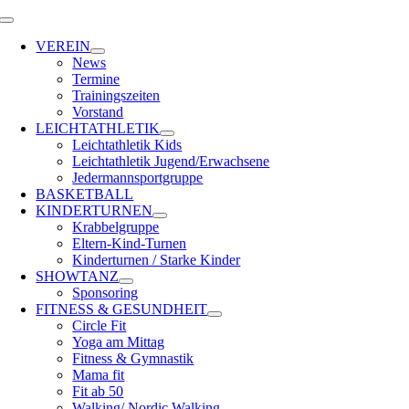
Zum
Toggle
Inhalt
Navigation
VEREIN
springen
News
Termine
Trainingszeiten
Vorstand
LEICHTATHLETIK
Leichtathletik Kids
Leichtathletik Jugend/Erwachsene
Jedermannsportgruppe
BASKETBALL
KINDERTURNEN
Krabbelgruppe
Eltern-Kind-Turnen
Kinderturnen / Starke Kinder
SHOWTANZ
Sponsoring
FITNESS & GESUNDHEIT
Circle Fit
Yoga am Mittag
Fitness & Gymnastik
Mama fit
Fit ab 50
Walking/ Nordic Walking