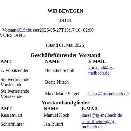
WIR BEWEGEN
DICH
Vorstand
C.Schusser
2026-05-27T13:17:10+02:00
VORSTAND
(Stand 01. Mai 2026)
Geschäftsführender Vorstand
AMT
NAME
E-MAIL
vorstand@tg-
1. Vorsitzender
Benedict Scholl
melbach.de
Stellvertretende
Beate Nitsch
Vorsitzende
Stellvertretende
Maxi Marie Stagel
kasse@tg-melbach.de
Vorsitzende
Vorstandsmitglieder
AMT
NAME
E-MAIL
Kassenwart
Manuel Koch
kasse@tg-melbach.de
schriftfuehrer@tg-
Schriftführer
Jan Ruloff
melbach.de