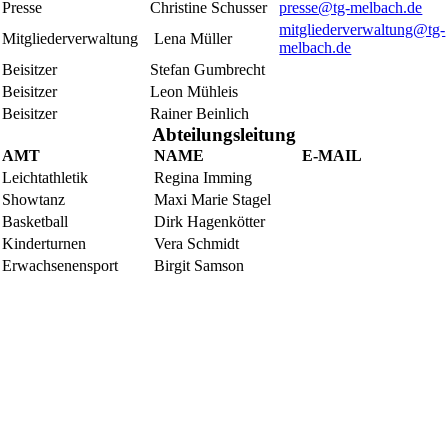
Presse
Christine Schusser
presse@tg-melbach.de
mitgliederverwaltung@tg-
Mitgliederverwaltung
Lena Müller
melbach.de
Beisitzer
Stefan Gumbrecht
Beisitzer
Leon Mühleis
Beisitzer
Rainer Beinlich
Abteilungsleitung
AMT
NAME
E-MAIL
Leichtathletik
Regina Imming
Showtanz
Maxi Marie Stagel
Basketball
Dirk Hagenkötter
Kinderturnen
Vera Schmidt
Erwachsenensport
Birgit Samson