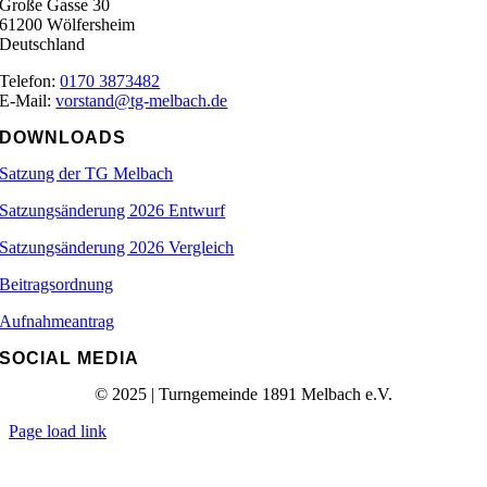
Große Gasse 30
61200 Wölfersheim
Deutschland
Telefon:
0170 3873482
E-Mail:
vorstand@tg-melbach.de
DOWNLOADS
Satzung der TG Melbach
Satzungsänderung 2026 Entwurf
Satzungsänderung 2026 Vergleich
Beitragsordnung
Aufnahmeantrag
SOCIAL MEDIA
© 2025 | Turngemeinde 1891 Melbach e.V.
Page load link
Nach
oben