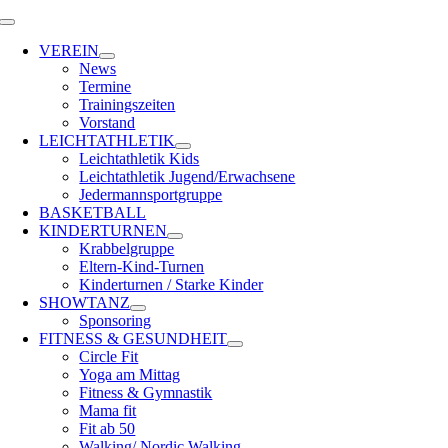
Zum
Toggle
Inhalt
Navigation
VEREIN
springen
News
Termine
Trainingszeiten
Vorstand
LEICHTATHLETIK
Leichtathletik Kids
Leichtathletik Jugend/Erwachsene
Jedermannsportgruppe
BASKETBALL
KINDERTURNEN
Krabbelgruppe
Eltern-Kind-Turnen
Kinderturnen / Starke Kinder
SHOWTANZ
Sponsoring
FITNESS & GESUNDHEIT
Circle Fit
Yoga am Mittag
Fitness & Gymnastik
Mama fit
Fit ab 50
Walking/ Nordic Walking