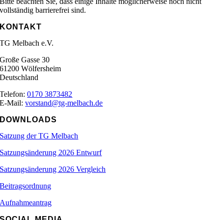
Bitte beachten Sie, dass einige Inhalte möglicherweise noch nicht
vollständig barrierefrei sind.
KONTAKT
TG Melbach e.V.
Große Gasse 30
61200 Wölfersheim
Deutschland
Telefon:
0170 3873482
E-Mail:
vorstand@tg-melbach.de
DOWNLOADS
Satzung der TG Melbach
Satzungsänderung 2026 Entwurf
Satzungsänderung 2026 Vergleich
Beitragsordnung
Aufnahmeantrag
SOCIAL MEDIA